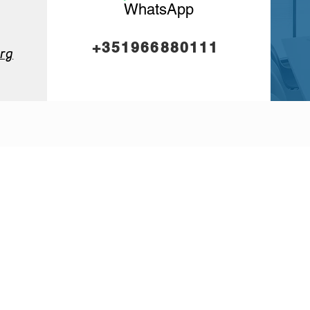
WhatsApp
+351966880111
rg