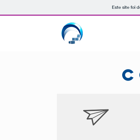
Este site foi
GRACEFUL
MEANING
C